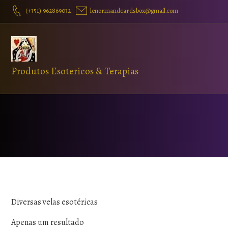
(+351) 962869032
lenormandcardsbox@gmail.com
Produtos Esotericos & Terapias
Diversas velas esotéricas
Apenas um resultado