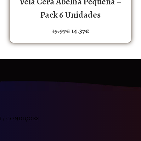
Vela Cera Abelha Pequena –
Pack 6 Unidades
15.97
€
14.37
€
 / CONDIÇÕES