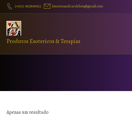
(+351) 962869032
lenormandcardsbox@gmail.com
Produtos Esotericos & Terapias
Apenas um resultado