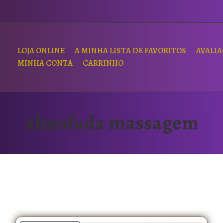
LOJA ONLINE
A MINHA LISTA DE FAVORITOS
AVALI
MINHA CONTA
CARRINHO
almofada massagem