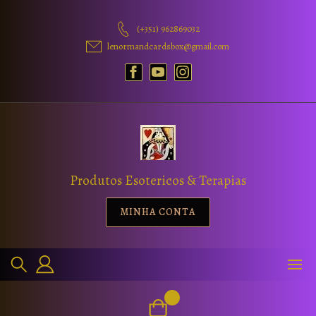
(+351) 962869032
lenormandcardsbox@gmail.com
Produtos Esotericos & Terapias
MINHA CONTA