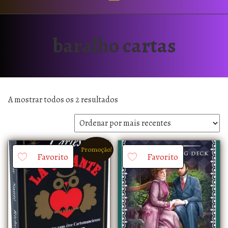
baralho cartas
A mostrar todos os 2 resultados
Promoção!
Favorito
Favorito