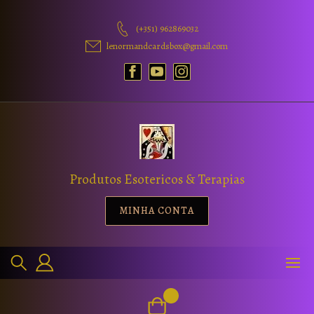
(+351) 962869032
lenormandcardsbox@gmail.com
Produtos Esotericos & Terapias
MINHA CONTA