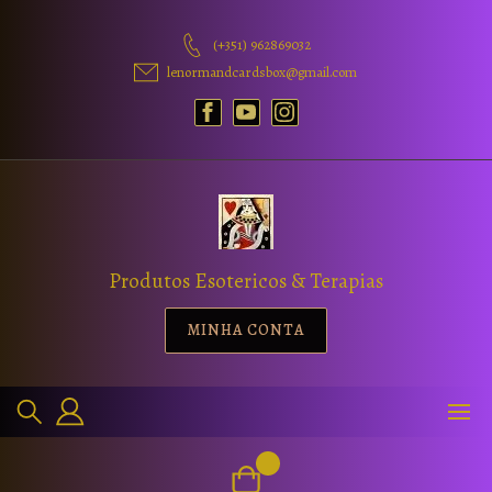
(+351) 962869032
lenormandcardsbox@gmail.com
Produtos Esotericos & Terapias
MINHA CONTA