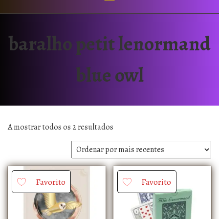
baralho petit lenormand
blue owl
A mostrar todos os 2 resultados
Favorito
Favorito