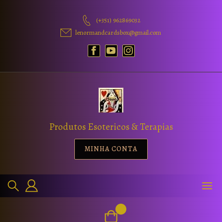
(+351) 962869032
lenormandcardsbox@gmail.com
Produtos Esotericos & Terapias
MINHA CONTA