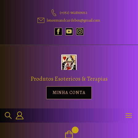
(+351) 962869032
lenormandcardsbox@gmail.com
Produtos Esotericos & Terapias
MINHA CONTA