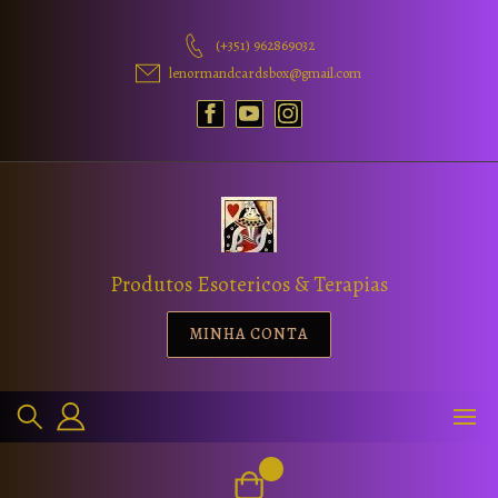
(+351) 962869032
lenormandcardsbox@gmail.com
Produtos Esotericos & Terapias
MINHA CONTA