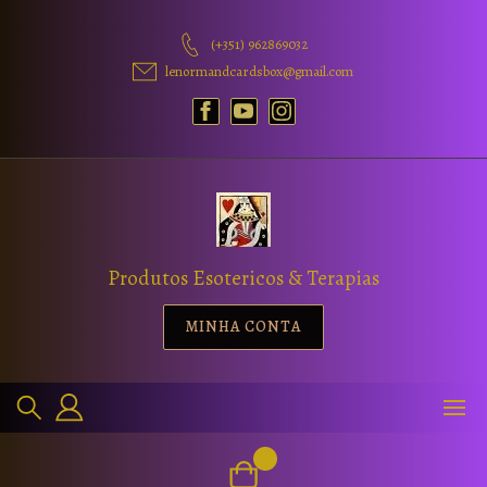
(+351) 962869032
lenormandcardsbox@gmail.com
Produtos Esotericos & Terapias
MINHA CONTA