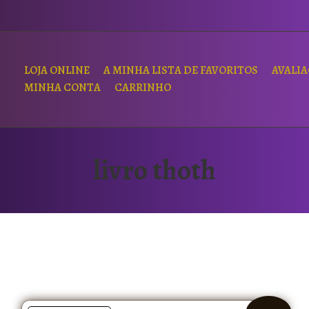
LOJA ONLINE
A MINHA LISTA DE FAVORITOS
AVALI
MINHA CONTA
CARRINHO
livro thoth