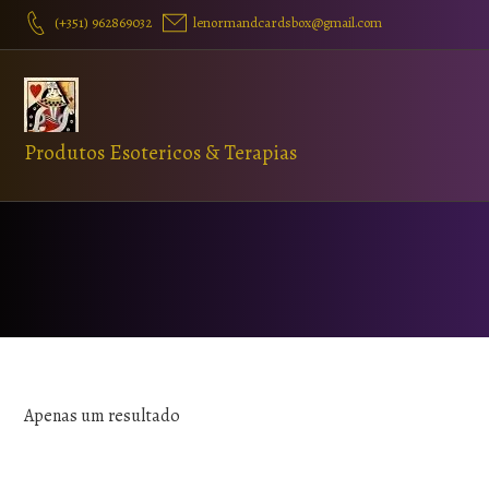
(+351) 962869032
lenormandcardsbox@gmail.com
Produtos Esotericos & Terapias
Apenas um resultado