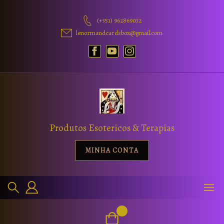
(+351) 962869032
lenormandcardsbox@gmail.com
Produtos Esotericos & Terapias
MINHA CONTA