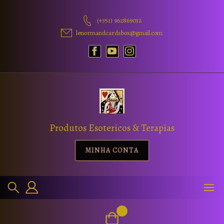
(+351) 962869032
lenormandcardsbox@gmail.com
Produtos Esotericos & Terapias
MINHA CONTA