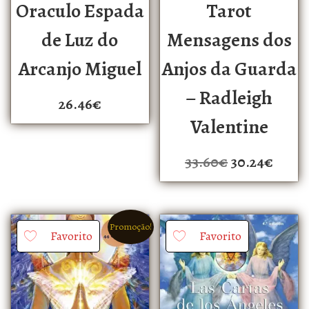
Oraculo Espada
Tarot
de Luz do
Mensagens dos
Arcanjo Miguel
Anjos da Guarda
– Radleigh
26.46
€
Valentine
33.60
€
30.24
€
Promoção!
Favorito
Favorito