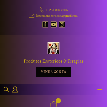
(+351) 962869032
lenormandcardsbox@gmail.com
Produtos Esotericos & Terapias
MINHA CONTA