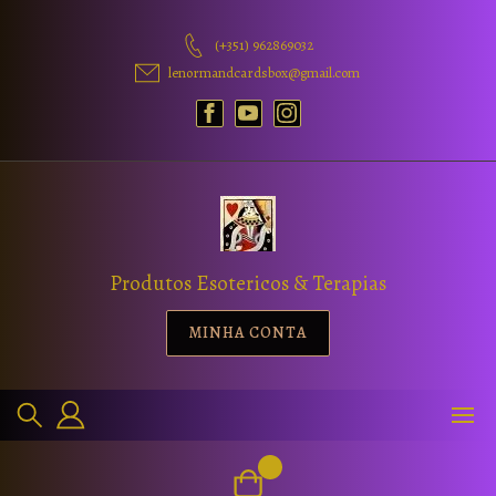
(+351) 962869032
lenormandcardsbox@gmail.com
Produtos Esotericos & Terapias
MINHA CONTA