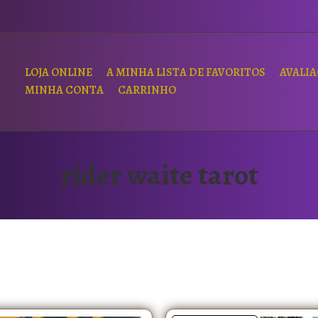
LOJA ONLINE
A MINHA LISTA DE FAVORITOS
AVALI
MINHA CONTA
CARRINHO
rider waite tarot