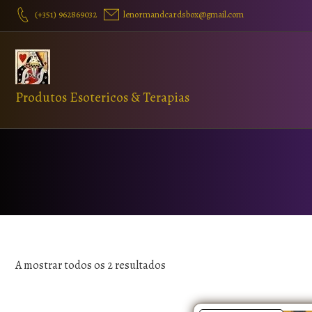
(+351) 962869032
lenormandcardsbox@gmail.com
Produtos Esotericos & Terapias
A mostrar todos os 2 resultados