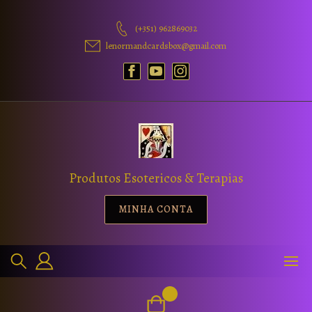
(+351) 962869032
lenormandcardsbox@gmail.com
Produtos Esotericos & Terapias
MINHA CONTA