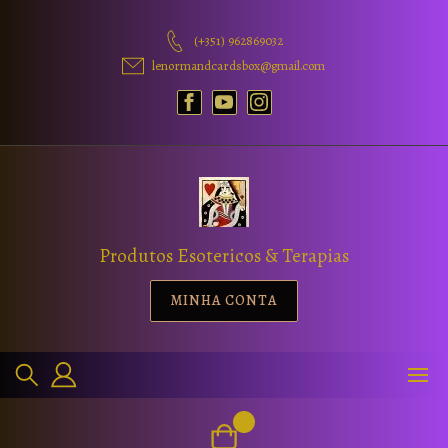
(+351) 962869032
lenormandcardsbox@gmail.com
Produtos Esotericos & Terapias
MINHA CONTA