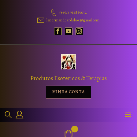
(+351) 962869032
lenormandcardsbox@gmail.com
Produtos Esotericos & Terapias
MINHA CONTA