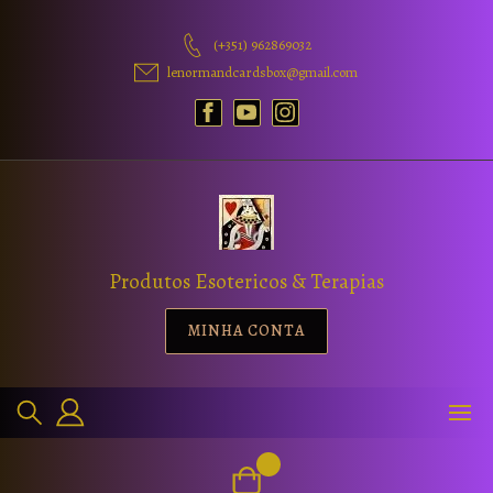
(+351) 962869032
lenormandcardsbox@gmail.com
Produtos Esotericos & Terapias
MINHA CONTA