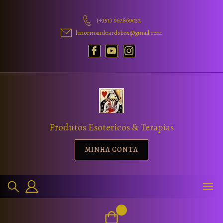
(+351) 962869032
lenormandcardsbox@gmail.com
Produtos Esotericos & Terapias
MINHA CONTA