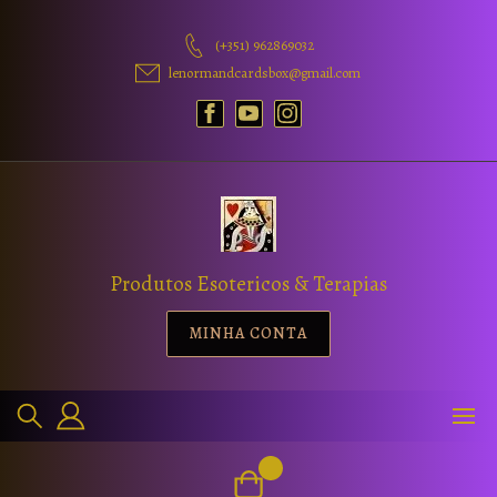
(+351) 962869032
lenormandcardsbox@gmail.com
Produtos Esotericos & Terapias
MINHA CONTA