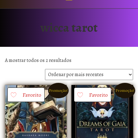
wicca tarot
A mostrar todos os 2 resultados
Promoção!
Promoção!
Favorito
Favorito