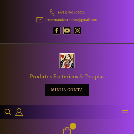
(+351) 962869032
lenormandcardsbox@gmail.com
Produtos Esotericos & Terapias
MINHA CONTA