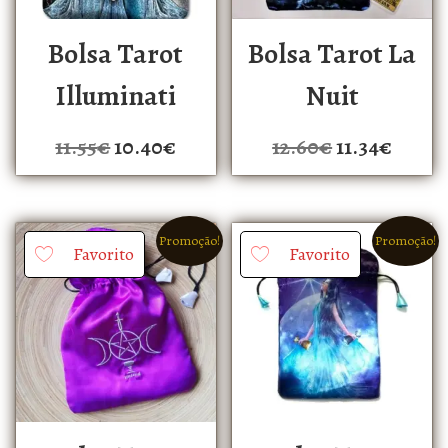
Bolsa Tarot
Bolsa Tarot La
Illuminati
Nuit
11.55
€
10.40
€
12.60
€
11.34
€
Promoção!
Promoção!
Favorito
Favorito