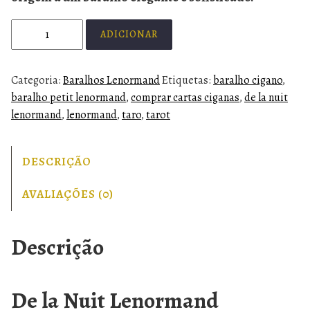
ADICIONAR
Categoria:
Baralhos Lenormand
Etiquetas:
baralho cigano
,
baralho petit lenormand
,
comprar cartas ciganas
,
de la nuit
lenormand
,
lenormand
,
taro
,
tarot
DESCRIÇÃO
AVALIAÇÕES (0)
Descrição
De la Nuit Lenormand