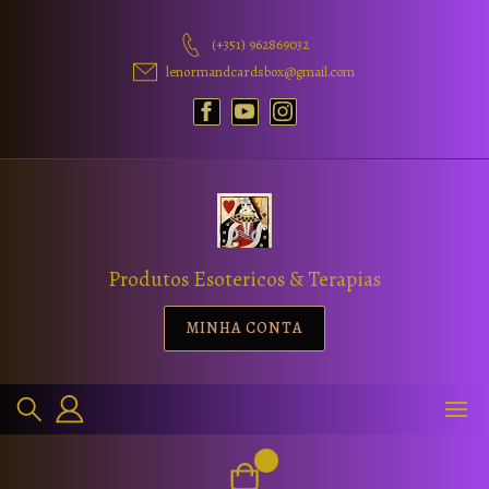
(+351) 962869032
lenormandcardsbox@gmail.com
Produtos Esotericos & Terapias
MINHA CONTA