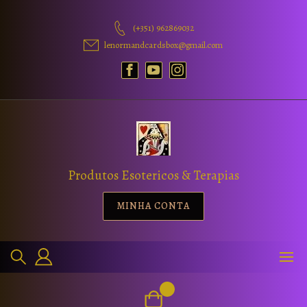
(+351) 962869032
lenormandcardsbox@gmail.com
Produtos Esotericos & Terapias
MINHA CONTA