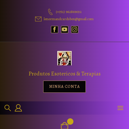
(+351) 962869032
lenormandcardsbox@gmail.com
Produtos Esotericos & Terapias
MINHA CONTA