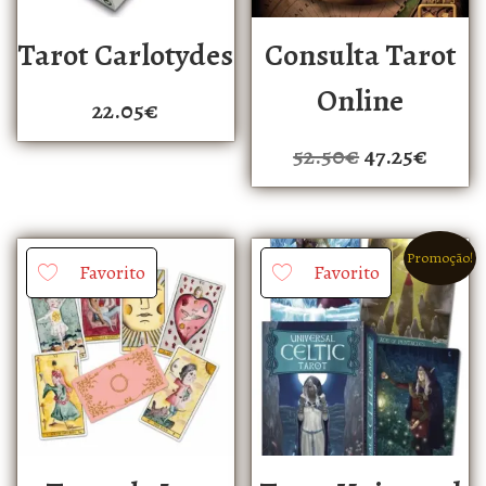
Tarot Carlotydes
Consulta Tarot
Online
22.05
€
52.50
€
47.25
€
Promoção!
Favorito
Favorito