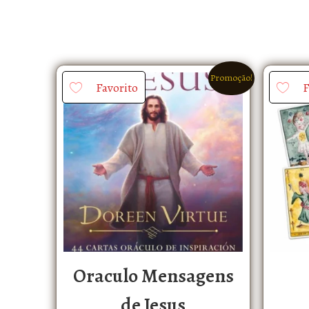
Promoção!
Favorito
F
Oraculo Mensagens
de Jesus