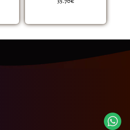
35.70
€