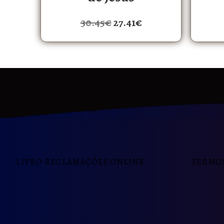
30.45
€
27.41
€
LIVRO RECLAMAÇÕES ONLINE
TERMOS