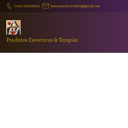
(+351) 962869032
lenormandcardsbox@gmail.com
Produtos Esotericos & Terapias
Favorito