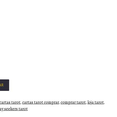
AR
cartas tarot
,
cartas tarot comprar
,
comprar tarot
,
loja tarot
,
ay seekers tarot