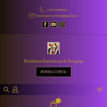
(+351) 962869032
lenormandcardsbox@gmail.com
Produtos Esotericos & Terapias
MINHA CONTA