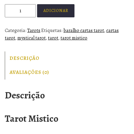
ADICIONAR
Categoria:
Tarots
Etiquetas:
baralho cartas tarot
,
cartas
tarot
,
mystical tarot
,
tarot
,
tarot mistico
DESCRIÇÃO
AVALIAÇÕES (0)
Descrição
Tarot Mistico