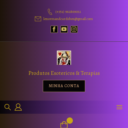
(+351) 962869032
lenormandcardsbox@gmail.com
Produtos Esotericos & Terapias
MINHA CONTA