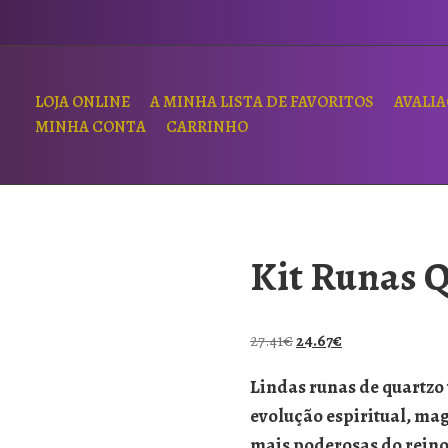
LOJA ONLINE
A MINHA LISTA DE FAVORITOS
AVALI
MINHA CONTA
CARRINHO
Kit Runas 
27.41
€
24.67
€
Lindas runas de quartzo
evolução espiritual, mag
mais poderosas do reino