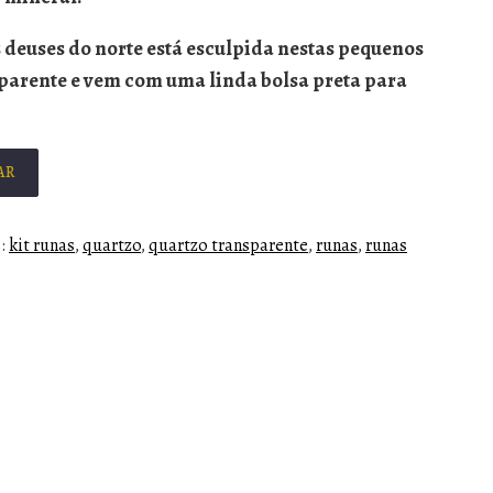
deuses do norte está esculpida nestas pequenos
sparente e vem com uma linda bolsa preta para
AR
s:
kit runas
,
quartzo
,
quartzo transparente
,
runas
,
runas