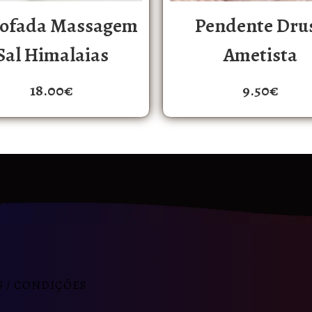
ofada Massagem
Pendente Dru
Sal Himalaias
Ametista
18.00
€
9.50
€
 / CONDIÇÕES