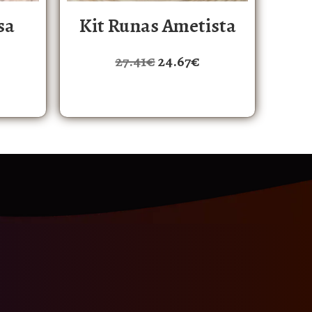
sa
Kit Runas Ametista
27.41
€
24.67
€