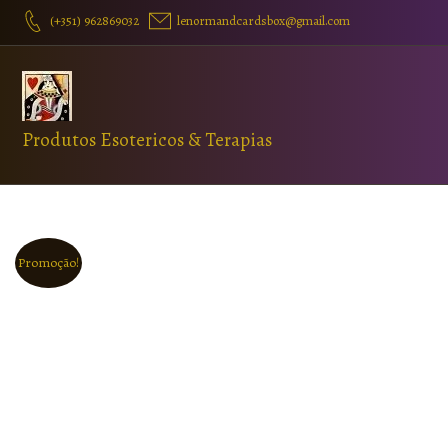
(+351) 962869032
lenormandcardsbox@gmail.com
Produtos Esotericos & Terapias
Promoção!
Favorito