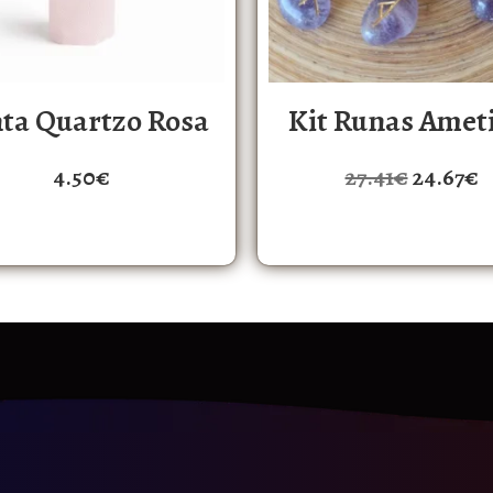
ta Quartzo Rosa
Kit Runas Amet
4.50
€
27.41
€
24.67
€