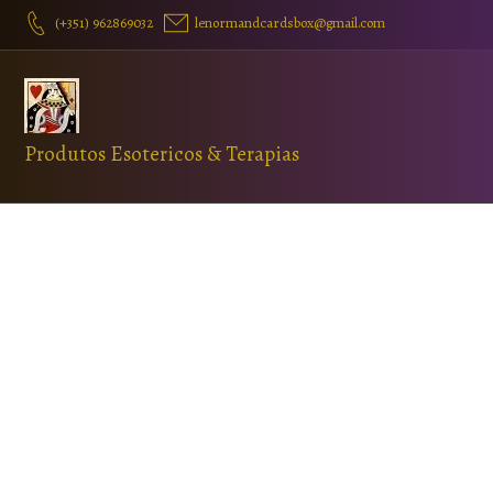
(+351) 962869032
lenormandcardsbox@gmail.com
Produtos Esotericos & Terapias
Favorito