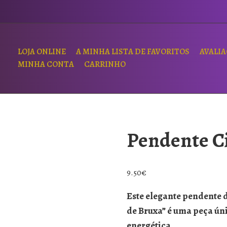
LOJA ONLINE
A MINHA LISTA DE FAVORITOS
AVALI
MINHA CONTA
CARRINHO
Pendente C
9.50
€
Este elegante pendente
de Bruxa” é uma peça ún
energética.